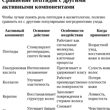
активными компонентами
Чтобы лучше понять роль пептидов в косметологии, полезно
сравнить их с другими популярными ингредиентами ухода.
Активный
Основное
Особенности
Когда
компонент
действие
воздействия
применяет
Работают как
сигнальные
Возрастной
Стимулируют
молекулы,
уход,
Пептиды
регенерацию,
запускают
восстановле
синтез белков
клеточные
кожи и воло
процессы
Гиалуроновая
Интенсивное
Притягивает и
Сухость кож
кислота
увлажнение
удерживает влагу
волос
Работает
Потеря
Улучшает
Коллаген
преимущественно
плотности
эластичность
на поверхности
кожи
Заполняет
Восстанавливает
Ломкость,
Кератин
повреждения в
структуру волос
пористость
стержне волоса
Снижает
Улучшает барьер
Чувствитель