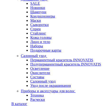
SALE
Новинки
Шампуни
Кондиционеры
Маски
Сыворотки
Спреи
Стайлинг
Кожа головы
Лицо и тело
Наборы
Подарочные карты
Салонный уход
Перманентный краситель INNOVATIS
Полуперманентный краситель INNOVATIS
Осветление
Окислители
Составы
Салонный уход
Уход после окрашивания
Приборы и аксессуары для волос
Техника
Расчески
В каталог