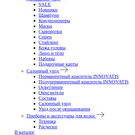
SALE
Новинки
Шампуни
Кондиционеры
Маски
Сыворотки
Спреи
Стайлинг
Кожа головы
Лицо и тело
Наборы
Подарочные карты
Салонный уход
Перманентный краситель INNOVATIS
Полуперманентный краситель INNOVATIS
Осветление
Окислители
Составы
Салонный уход
Уход после окрашивания
Приборы и аксессуары для волос
Техника
Расчески
В каталог