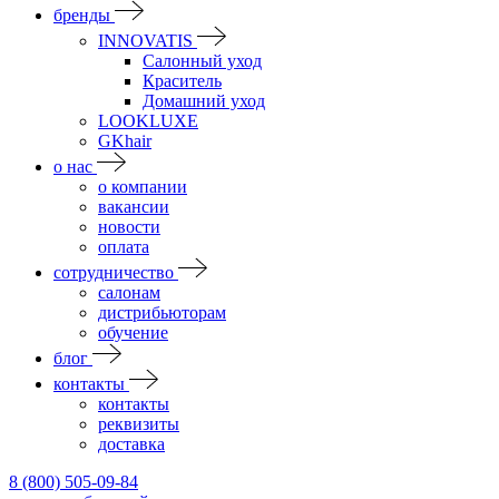
бренды
INNOVATIS
Cалонный уход
Краситель
Домашний уход
LOOKLUXE
GKhair
о нас
о компании
вакансии
новости
оплата
сотрудничество
салонам
дистрибьюторам
обучение
блог
контакты
контакты
реквизиты
доставка
8 (800) 505-09-84