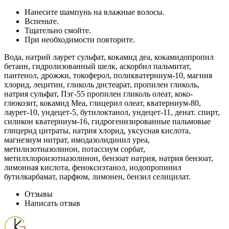
Нанесите шампунь на влажные волосы.
Вспеньте.
Тщательно смойте.
При необходимости повторите.
Вода, натрий лаурет сульфат, кокамид деа, кокамидопропил
бетаин, гидролизованный шелк, аскорбил пальмитат,
пантенол, дрожжи, токоферол, поликватерниум-10, магния
хлорид, лецитин, гликоль дистеарат, пропилен гликоль,
натрия сульфат, Пэг-55 пропилен гликоль олеат, коко-
глюкозит, кокамид Меа, глицерил олеат, кватерниум-80,
лаурет-10, ундецет-5, бутилоктанол, ундецет-11, денат. спирт,
силикон кватерниум-16, гидрогенизированные пальмовые
глицерид цитраты, натрия хлорид, уксусная кислота,
магнезиум нитрат, имодазолидинил уреа,
метилизотиазолинон, потассиум сорбат,
метилхлороизотиазолинон, бензоат натрия, натрия бензоат,
лимонная кислота, феноксиэтанол, иодопропинил
бутилкарбамат, парфюм, лимонен, бензил селицилат.
Отзывы
Написать отзыв