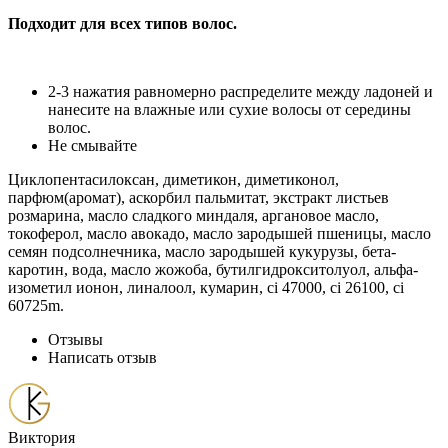
Подходит для всех типов волос.
2-3 нажатия равномерно распределите между ладоней и
нанесите на влажные или сухие волосы от середины
волос.
Не смывайте
Циклопентасилоксан, диметикон, диметиконол,
парфюм(аромат), аскорбил пальмитат, экстракт листьев
розмарина, масло сладкого миндаля, аргановое масло,
токоферол, масло авокадо, масло зародышей пшеницы, масло
семян подсолнечника, масло зародышей кукурузы, бета-
каротин, вода, масло жожоба, бутилгидрокситолуол, альфа-
изометил ионон, линалоол, кумарин, ci 47000, ci 26100, ci
60725m.
Отзывы
Написать отзыв
Виктория