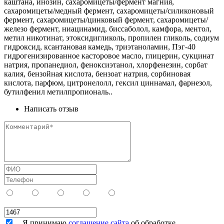
каштана, инозин, сахаромицеты/фермент магния,
сахаромицеты/медный фермент, сахаромицеты/силиконовый
фермент, сахаромицеты/цинковый фермент, сахаромицеты/
железо фермент, ниацинамид, биссаболол, камфора, ментол,
метил никотинат, этоксидигликоль, пропилен гликоль, содиум
гидроксид, ксантановая камедь, триэтаноламин, Пэг-40
гидрогенизированное касторовое масло, глицерин, сукцинат
натрия, пропанедиол, феноксиэтанол, хлорфенезин, сорбат
калия, бензойная кислота, бензоат натрия, сорбиновая
кислота, парфюм, цитронелолл, гексил циннамал, фарнезол,
бутилфенил метилпропиональ..
Написать отзыв
Я принимаю
соглашение сайта
об обработке