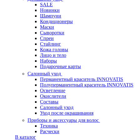
SALE
Новинки
Шампуни
Кондиционеры
Маски
Сыворотки
Спреи
Стайлинг
Кожа головы
Лицо и тело
Наборы
Подарочные карты
Салонный уход
Перманентный краситель INNOVATIS
Полуперманентный краситель INNOVATIS
Осветление
Окислители
Составы
Салонный уход
Уход после окрашивания
Приборы и аксессуары для волос
Техника
Расчески
В каталог