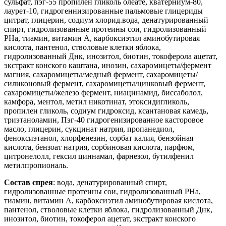
сульфат, пэг-55 пропилен гликоль олеате, кватерниум-80,
лаурет-10, гидрогеннизированные пальмовые глицериды
цитрат, глицерин, содиум хлорид.вода, денатурированный
спирт, гидролизованные протеины сои, гидролизованный
РНа, тиамин, витамин А, карбоксиэтил аминобутировая
кислота, пантенол, стволовые клетки яблока,
гидролизованный Днк, инозитол, биотин, токоферола ацетат,
экстракт конского каштана, инозин, сахаромицеты/фермент
магния, сахаромицеты/медный фермент, сахаромицеты/
силиконовый фермент, сахаромицеты/цинковый фермент,
сахаромицеты/железо фермент, ниацинамид, биссаболол,
камфора, ментол, метил никотинат, этоксидигликоль,
пропилен гликоль, содиум гидроксид, ксантановая камедь,
триэтаноламин, Пэг-40 гидрогенизированное касторовое
масло, глицерин, сукцинат натрия, пропанедиол,
феноксиэтанол, хлорфенезин, сорбат калия, бензойная
кислота, бензоат натрия, сорбиновая кислота, парфюм,
цитронелолл, гексил циннамал, фарнезол, бутилфенил
метилпропиональ.
Состав спрея
: вода, денатурированный спирт,
гидролизованные протеины сои, гидролизованный РНа,
тиамин, витамин А, карбоксиэтил аминобутировая кислота,
пантенол, стволовые клетки яблока, гидролизованный Днк,
инозитол, биотин, токоферол ацетат, экстракт конского