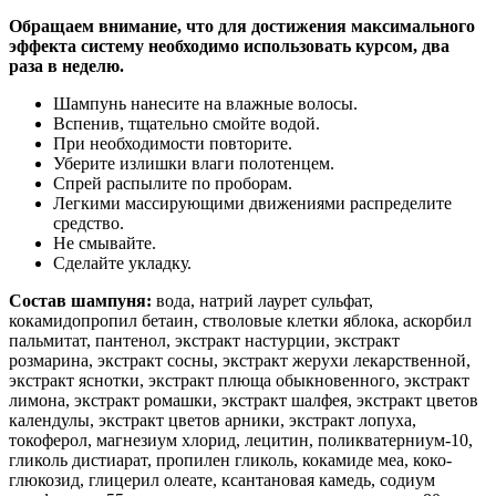
Обращаем внимание, что для достижения максимального
эффекта систему необходимо использовать курсом, два
раза в неделю.
Шампунь нанесите на влажные волосы.
Вспенив, тщательно смойте водой.
При необходимости повторите.
Уберите излишки влаги полотенцем.
Спрей распылите по проборам.
Легкими массирующими движениями распределите
средство.
Не смывайте.
Сделайте укладку.
Состав шампуня:
вода, натрий лаурет сульфат,
кокамидопропил бетаин, стволовые клетки яблока, аскорбил
пальмитат, пантенол, экстракт настурции, экстракт
розмарина, экстракт сосны, экстракт жерухи лекарственной,
экстракт яснотки, экстракт плюща обыкновенного, экстракт
лимона, экстракт ромашки, экстракт шалфея, экстракт цветов
календулы, экстракт цветов арники, экстракт лопуха,
токоферол, магнезиум хлорид, лецитин, поликватерниум-10,
гликоль дистиарат, пропилен гликоль, кокамиде меа, коко-
глюкозид, глицерил олеате, ксантановая камедь, содиум