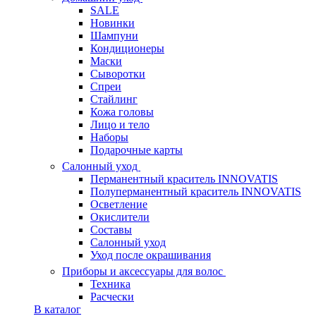
SALE
Новинки
Шампуни
Кондиционеры
Маски
Сыворотки
Спреи
Стайлинг
Кожа головы
Лицо и тело
Наборы
Подарочные карты
Салонный уход
Перманентный краситель INNOVATIS
Полуперманентный краситель INNOVATIS
Осветление
Окислители
Составы
Салонный уход
Уход после окрашивания
Приборы и аксессуары для волос
Техника
Расчески
В каталог