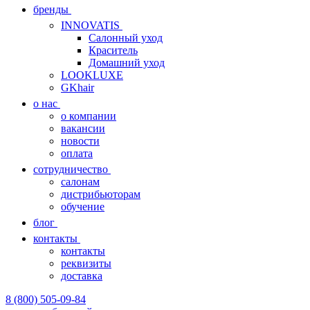
бренды
INNOVATIS
Cалонный уход
Краситель
Домашний уход
LOOKLUXE
GKhair
о нас
о компании
вакансии
новости
оплата
сотрудничество
салонам
дистрибьюторам
обучение
блог
контакты
контакты
реквизиты
доставка
8 (800) 505-09-84