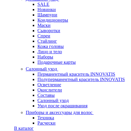
SALE
Новинки
Шампуни
Кондиционеры
Маски
Сыворотки
Спреи
Стайлинг
Кожа головы
Лицо и тело
Наборы
Подарочные карты
Салонный уход
Перманентный краситель INNOVATIS
Полуперманентный краситель INNOVATIS
Осветление
Окислители
Составы
Салонный уход
Уход после окрашивания
Приборы и аксессуары для волос
Техника
Расчески
В каталог