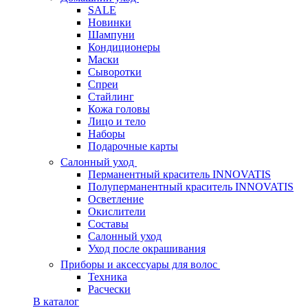
SALE
Новинки
Шампуни
Кондиционеры
Маски
Сыворотки
Спреи
Стайлинг
Кожа головы
Лицо и тело
Наборы
Подарочные карты
Салонный уход
Перманентный краситель INNOVATIS
Полуперманентный краситель INNOVATIS
Осветление
Окислители
Составы
Салонный уход
Уход после окрашивания
Приборы и аксессуары для волос
Техника
Расчески
В каталог