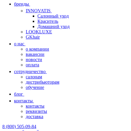
бренды
INNOVATIS
Cалонный уход
Краситель
Домашний уход
LOOKLUXE
GKhair
о нас
о компании
вакансии
новости
оплата
сотрудничество
салонам
дистрибьюторам
обучение
блог
контакты
контакты
реквизиты
доставка
8 (800) 505-09-84