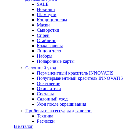
SALE
Новинки
Шампуни
Кондиционеры
Маски
Сыворотки
Спреи
Стайлинг
Кожа головы
Лицо и тело
Наборы
Подарочные карты
Салонный уход
Перманентный краситель INNOVATIS
Полуперманентный краситель INNOVATIS
Осветление
Окислители
Составы
Салонный уход
Уход после окрашивания
Приборы и аксессуары для волос
Техника
Расчески
В каталог