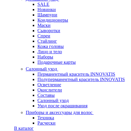
SALE
Новинки
Шампуни
Кондиционеры
Маски
Сыворотки
Спреи
Стайлинг
Кожа головы
Лицо и тело
Наборы
Подарочные карты
Салонный уход
Перманентный краситель INNOVATIS
Полуперманентный краситель INNOVATIS
Осветление
Окислители
Составы
Салонный уход
Уход после окрашивания
Приборы и аксессуары для волос
Техника
Расчески
В каталог