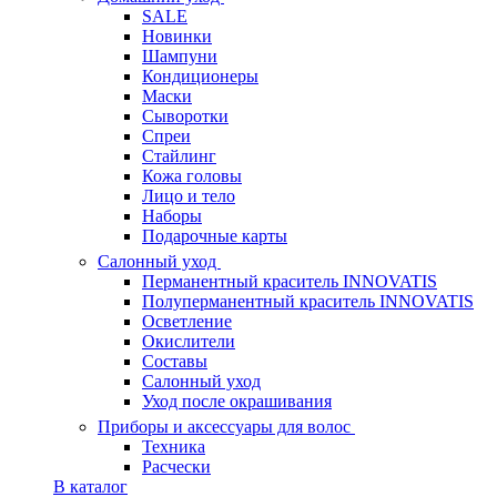
SALE
Новинки
Шампуни
Кондиционеры
Маски
Сыворотки
Спреи
Стайлинг
Кожа головы
Лицо и тело
Наборы
Подарочные карты
Салонный уход
Перманентный краситель INNOVATIS
Полуперманентный краситель INNOVATIS
Осветление
Окислители
Составы
Салонный уход
Уход после окрашивания
Приборы и аксессуары для волос
Техника
Расчески
В каталог