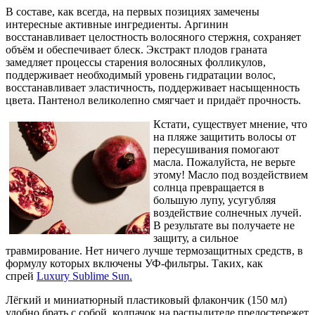
В составе, как всегда, на первых позициях замечены
интересные активные ингредиенты. Аргинин
восстанавливает целостность волосяного стержня, сохраняет
объём и обеспечивает блеск. Экстракт плодов граната
замедляет процессы старения волосяных фолликулов,
поддерживает необходимый уровень гидратации волос,
восстанавливает эластичность, поддерживает насыщенность
цвета. Пантенол великолепно смягчает и придаёт прочность.
Кстати, существует мнение, что
на пляже защитить волосы от
пересушивания помогают
масла. Пожалуйста, не верьте
этому! Масло под воздействием
солнца превращается в
большую лупу, усугубляя
воздействие солнечных лучей.
В результате вы получаете не
защиту, а сильное
травмирование. Нет ничего лучше термозащитных средств, в
формулу которых включены УФ-фильтры. Таких, как
спрей
Luxury Sublime Sun.
Лёгкий и миниатюрный пластиковый флакончик (150 мл)
удобно брать с собой, колпачок на распылителе предостережет