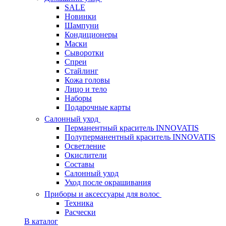
SALE
Новинки
Шампуни
Кондиционеры
Маски
Сыворотки
Спреи
Стайлинг
Кожа головы
Лицо и тело
Наборы
Подарочные карты
Салонный уход
Перманентный краситель INNOVATIS
Полуперманентный краситель INNOVATIS
Осветление
Окислители
Составы
Салонный уход
Уход после окрашивания
Приборы и аксессуары для волос
Техника
Расчески
В каталог