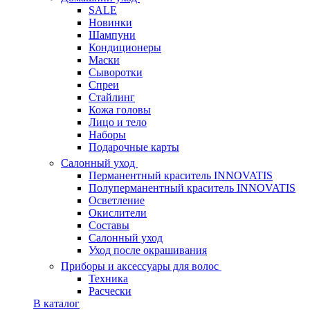
SALE
Новинки
Шампуни
Кондиционеры
Маски
Сыворотки
Спреи
Стайлинг
Кожа головы
Лицо и тело
Наборы
Подарочные карты
Салонный уход
Перманентный краситель INNOVATIS
Полуперманентный краситель INNOVATIS
Осветление
Окислители
Составы
Салонный уход
Уход после окрашивания
Приборы и аксессуары для волос
Техника
Расчески
В каталог