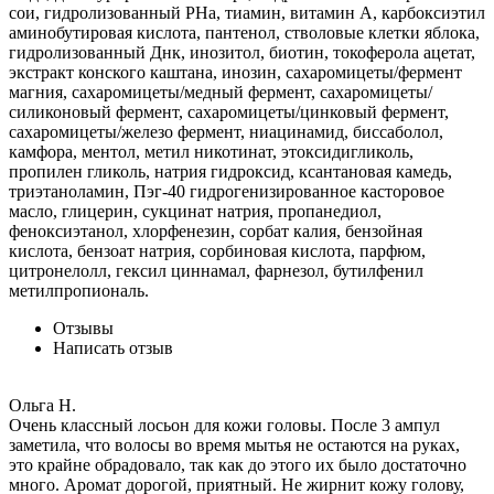
сои, гидролизованный РHа, тиамин, витамин А, карбоксиэтил
аминобутировая кислота, пантенол, стволовые клетки яблока,
гидролизованный Днк, инозитол, биотин, токоферола ацетат,
экстракт конского каштана, инозин, сахаромицеты/фермент
магния, сахаромицеты/медный фермент, сахаромицеты/
силиконовый фермент, сахаромицеты/цинковый фермент,
сахаромицеты/железо фермент, ниацинамид, биссаболол,
камфора, ментол, метил никотинат, этоксидигликоль,
пропилен гликоль, натрия гидроксид, ксантановая камедь,
триэтаноламин, Пэг-40 гидрогенизированное касторовое
масло, глицерин, сукцинат натрия, пропанедиол,
феноксиэтанол, хлорфенезин, сорбат калия, бензойная
кислота, бензоат натрия, сорбиновая кислота, парфюм,
цитронелолл, гексил циннамал, фарнезол, бутилфенил
метилпропиональ.
Отзывы
Написать отзыв
Ольга Н.
Очень классный лосьон для кожи головы. После 3 ампул
заметила, что волосы во время мытья не остаются на руках,
это крайне обрадовало, так как до этого их было достаточно
много. Аромат дорогой, приятный. Не жирнит кожу голову,